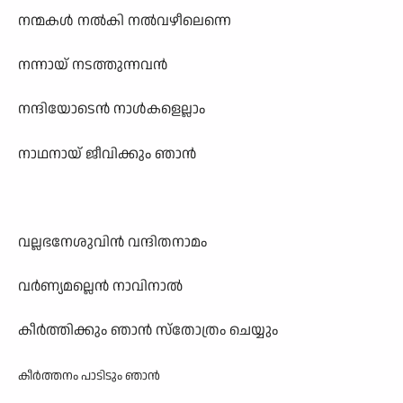
നന്മകൾ നൽകി നൽവഴീലെന്നെ
നന്നായ് നടത്തുന്നവൻ
നന്ദിയോടെൻ നാൾകളെല്ലാം
നാഥനായ് ജീവിക്കും ഞാൻ
വല്ലഭനേശുവിൻ വന്ദിതനാമം
വർണ്യമല്ലെൻ നാവിനാൽ
കീർത്തിക്കും ഞാൻ സ്തോത്രം ചെയ്യും
കീർത്തനം പാടിടും ഞാൻ