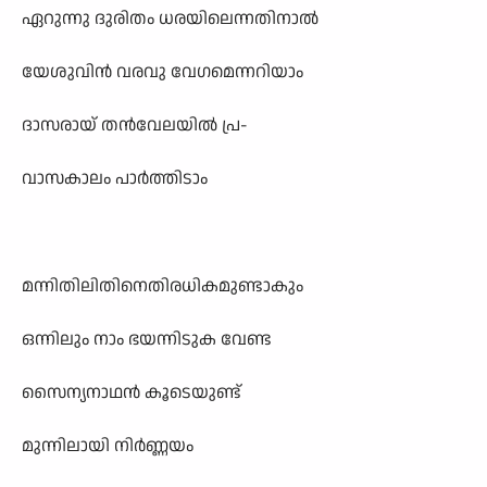
ഏറുന്നു ദുരിതം ധരയിലെന്നതിനാൽ
യേശുവിൻ വരവു വേഗമെന്നറിയാം
ദാസരായ് തൻവേലയിൽ പ്ര-
വാസകാലം പാർത്തിടാം
മന്നിതിലിതിനെതിരധികമുണ്ടാകും
ഒന്നിലും നാം ഭയന്നിടുക വേണ്ട
സൈന്യനാഥൻ കൂടെയുണ്ട്
മുന്നിലായി നിർണ്ണയം