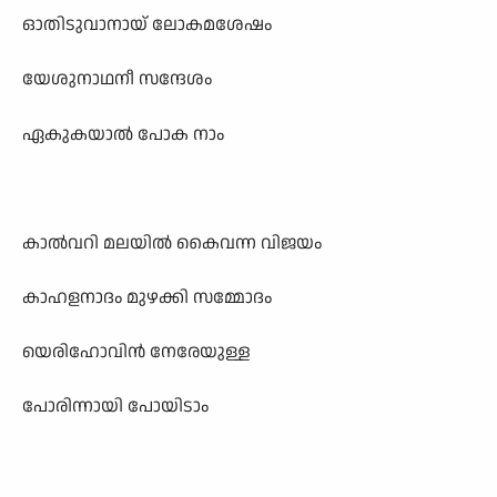
ഓതിടുവാനായ് ലോകമശേഷം
യേശുനാഥനീ സന്ദേശം
ഏകുകയാൽ പോക നാം
കാൽവറി മലയിൽ കൈവന്ന വിജയം
കാഹളനാദം മുഴക്കി സമ്മോദം
യെരിഹോവിൻ നേരേയുള്ള
പോരിന്നായി പോയിടാം