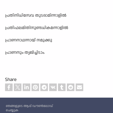
പ്രതിനിധിസേവ തുടരാമിന്നാളിൽ
പ്രതിഫലമിതിനുണ്ടധികമന്നാളിൽ
പ്രാണനാഥന്നായ് നമുക്കു
പ്രാണനും ത്യജിച്ചിടാം.
Share
Custom footer
ഞങ്ങളുടെ ആപ്പ് ഡൗൺലോഡ്
ചെയ്യുക