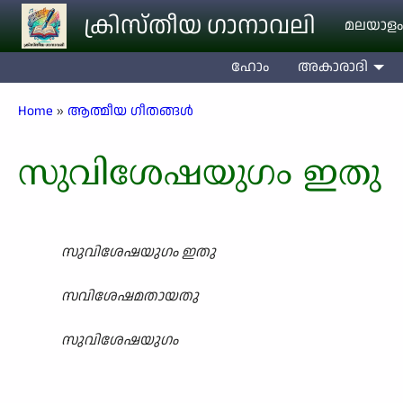
Skip to main content
ക്രിസ്തീയ ഗാനാവലി
മലയാളം
ഹോം
അകാരാദി
Breadcrumb
Home
ആത്മീയ ഗീതങ്ങൾ
സുവിശേഷയുഗം ഇതു
സുവിശേഷയുഗം ഇതു
സവിശേഷമതായതു
സുവിശേഷയുഗം