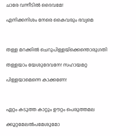
ചാരേ വന്നീടിൽ ദൈവമേ!
എനിക്കനിശം നേരെ കൈവരും ഭവ്യമെ
തള്ള മറക്കിൽ ചെറുപിള്ളയ്ക്കെന്തൊരുഗതി
തള്ളയാം യേശുദേവനേ! സഹായമറ്റ
പിള്ളയാമെന്നെ കാക്കണേ!
ഏറ്റം കടുത്ത കാറ്റും ഊറ്റം പെരുത്തമല
ക്കൂറ്റമേലൽപമേശുമോ