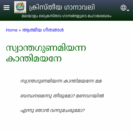
Skip to main content
ക്രിസ്തീയ ഗാനാവലി
Sel
മലയാളം ക്രൈസ്തവ ഗാനങ്ങളുടെ മഹാശേഖരം
Breadcrumb
Home
ആത്മീയ ഗീതങ്ങൾ
സ്വാന്തഗുണമിയന്ന
കാന്തിമയനേ
സ്വാന്തഗുണമിയന്ന കാന്തിമയനേ! മമ
ബന്ധനമെന്നു തീരുമോ? മണവറയിൽ
എന്നു ഞാൻ വന്നുചേരുമോ?