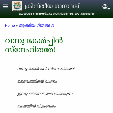
Skip to main content
ക്രിസ്തീയ ഗാനാവലി
Sel
മലയാളം ക്രൈസ്തവ ഗാനങ്ങളുടെ മഹാശേഖരം
Breadcrumb
Home
ആത്മീയ ഗീതങ്ങൾ
വന്നു കേൾപ്പിൻ
സ്നേഹിതരേ!
വന്നു കേൾപ്പിൻ സ്നേഹിതരേ!
ദൈവത്തിന്റെ വചനം
ഇന്നു ഞങ്ങൾ ഘോഷിക്കുന്ന
രക്ഷയിൻ വിളംബരം