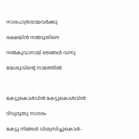
നാശപാത്രരായവർക്കു
രക്ഷയിൻ നൽദൂതിനെ
നൽകുവാനായ് ഞങ്ങൾ വന്നു
യേശുവിന്റെ നാമത്തിൽ
കേട്ടുകൊൾവിൻ കേട്ടുകൊൾവിൻ
ദിവ്യദൂതു സാദരം
കേട്ടു നിങ്ങൾ വിശ്വസിച്ചുകൊൾ-