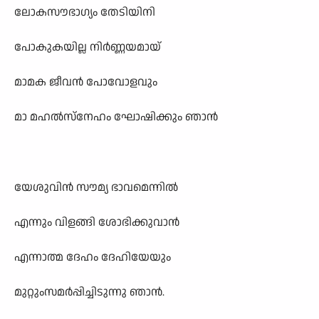
ലോകസൗഭാഗ്യം തേടിയിനി
പോകുകയില്ല നിർണ്ണയമായ്
മാമക ജീവൻ പോവോളവും
മാ മഹൽസ്നേഹം ഘോഷിക്കും ഞാൻ
യേശുവിൻ സൗമ്യ ഭാവമെന്നിൽ
എന്നും വിളങ്ങി ശോഭിക്കുവാൻ
എന്നാത്മ ദേഹം ദേഹിയേയും
മുറ്റുംസമർപ്പിച്ചിടുന്നു ഞാൻ.