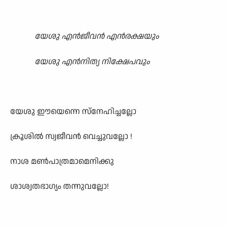
യേശു എൻജീവൻ എൻരക്ഷയും
യേശു എൻനിത്യ നിക്ഷേപവും
യേശു ഈയെന്നെ സ്നേഹിച്ചല്ലോ
ക്രൂശിൽ സ്വജീവൻ വെച്ചുവല്ലോ !
നാശ മൺപാത്രമാമെനിക്കു
ശാശ്വതഭാഗ്യം തന്നുവല്ലോ!