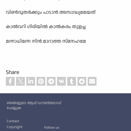
വിൺദൂതർക്കും പാടാൻ അസാദ്ധ്യമേയത്
കാൽവറി ഗിരിയിൽ കാൽകരം തുളച്ച
മന്നാധിമന്ന നിൻ മാറാത്ത സ്നേഹമേ
Share
Custom footer
ഞങ്ങളുടെ ആപ്പ് ഡൗൺലോഡ്
ചെയ്യുക
Footer
Contact
Copyright
Follow us