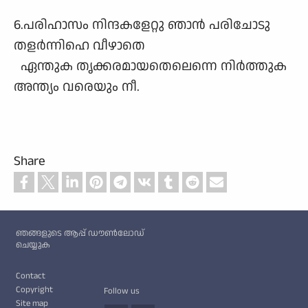
6.പരിഹാസം നിന്ദകളേറ്റു ഞാൻ പരിചോടു
തളർന്നിഹെ വീഴാതെ
ഏന്തുക തൃക്കരമായതെലെന്നെ നിർത്തുക
അന്ത്യം വരെയും നീ.
Share
Custom footer
ഞങ്ങളുടെ ആപ്പ് ഡൗൺലോഡ്
ചെയ്യുക
Footer
Contact
Copyright
Follow us
Site map