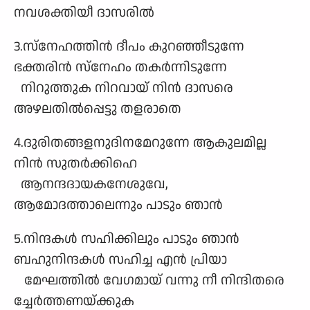
നവശക്തിയീ ദാസരിൽ
3.സ്നേഹത്തിൻ ദീപം കുറഞ്ഞീടുന്നേ
ഭക്തരിൻ സ്നേഹം തകർന്നിടുന്നേ
നിറുത്തുക നിറവായ് നിൻ ദാസരെ
അഴലതിൽപ്പെട്ടു തളരാതെ
4.ദുരിതങ്ങളനുദിനമേറുന്നേ ആകുലമില്ല
നിൻ സുതർക്കിഹെ
ആനന്ദദായകനേശുവേ,
ആമോദത്താലെന്നും പാടും ഞാൻ
5.നിന്ദകൾ സഹിക്കിലും പാടും ഞാൻ
ബഹുനിന്ദകൾ സഹിച്ച എൻ പ്രിയാ
മേഘത്തിൽ വേഗമായ് വന്നു നീ നിന്ദിതരെ
ച്ചേർത്തണയ്ക്കുക