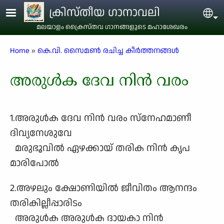
Skip to main content
ക്രിസ്തീയ ഗാനാവലി
Sel
മലയാളം ക്രൈസ്തവ ഗാനങ്ങളുടെ മഹാശേഖരം
Breadcrumb
Home
കെ.വി. സൈമൺ രചിച്ച കീർത്തനങ്ങൾ
അരുൾക ദേവ നിൻ വരം
1.അരുൾക ദേവ നിൻ വരം സ്നേഹമാണീ
ദിവ്യനേശുവേ
മരുഭൂവിൽ ഏഴക്കായ് തരിക നിൻ കൃപ
മാരിപോൽ
2.അഴലും ക്ഷോണിയിൽ ജീവിതം ആനന്ദം
തരികില്ലീപ്പാരിടം
അരുൾക അരുൾക ദായകാ നിൻ