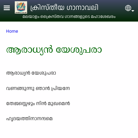
Skip to main content
ക്രിസ്തീയ ഗാനാവലി
Sel
മലയാളം ക്രൈസ്തവ ഗാനങ്ങളുടെ മഹാശേഖരം
Breadcrumb
Home
ആരാധ‍്യന്‍ യേശുപരാ
ആരാധ‍്യന്‍ യേശുപരാ
വണങ്ങുന്നു ഞാന്‍ പ്രിയനേ
തേജസ്സെഴും നിന്‍ മുഖമെന്‍
ഹൃദയത്തിനാനന്ദമെ