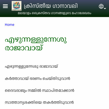
Skip to main content
ക്രിസ്തീയ ഗാനാവലി
Sel
മലയാളം ക്രൈസ്തവ ഗാനങ്ങളുടെ മഹാശേഖരം
Breadcrumb
Home
എഴുന്നള്ളുന്നേശു
രാജാവായ്
എഴുന്നള്ളുന്നേശു രാജാവായ്
കര്‍ത്താവായ് ഭരണം ചെയ്തിടുവാന്‍
ദൈവരാജ‍്യം നമ്മില്‍ സ്ഥാപിതമാക്കാന്‍
സാത്താന‍്യശക്തിയെ തകര്‍ത്തിടുവാന്‍