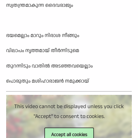
സ്വതന്ത്രമാകുന്ന ദൈവരാജ‍്യം
ഭയമെല്ലാം മാറും നിരാശ നീങ്ങും
വിലാപം നൃത്തമായ് തീര്‍ന്നിടുമെ
തുറന്നിടും വാതില്‍ അടഞ്ഞവയെല്ലാം
പൊരുതും മശിഹാരാജന്‍ നമുക്കായ്
This video cannot be displayed unless you click
"Accept" to consent to cookies.
Accept all cookies