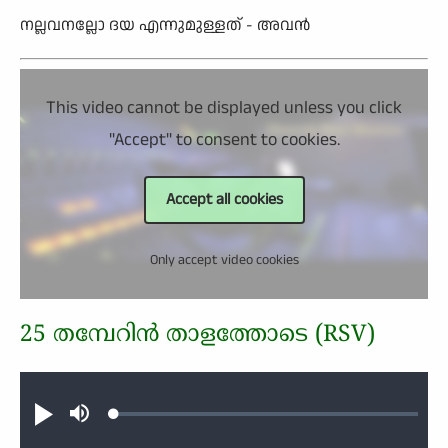
നല്ലവനല്ലോ ദയ എന്നുമുള്ളത് - അവന്‍
This video cannot be displayed unless you click
"Accept" to consent to cookies.
Accept all cookies
Only accept video cookies
25 തമ്പേറിന്‍ താളത്തോടെ (RSV)
Audio file
Loaded
:
Play
Mute
0.34%