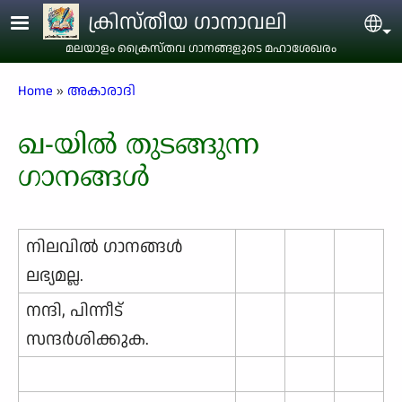
Skip to main content
ക്രിസ്തീയ ഗാനാവലി
Sel
മലയാളം ക്രൈസ്തവ ഗാനങ്ങളുടെ മഹാശേഖരം
Breadcrumb
Home
അകാരാദി
ഖ-യിൽ തുടങ്ങുന്ന
ഗാനങ്ങൾ
നിലവില്‍ ഗാനങ്ങള്‍
ലഭ്യമല്ല.
നന്ദി, പിന്നീട്
സന്ദര്‍ശിക്കുക.