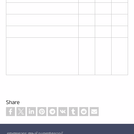
Share
Custom footer
ഞങ്ങളുടെ ആപ്പ് ഡൗൺലോഡ്