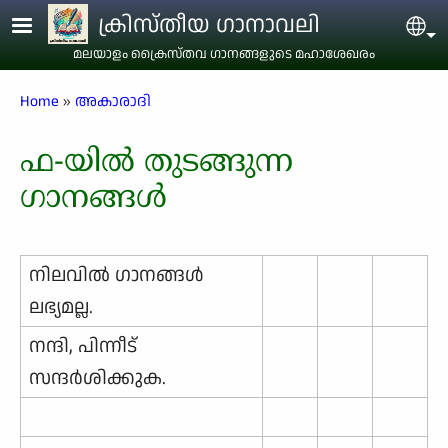
Skip to main content
ക്രിസ്തീയ ഗാനാവലി
Sel
മലയാളം ക്രൈസ്തവ ഗാനങ്ങളുടെ മഹാശേഖരം
Breadcrumb
Home
അകാരാദി
ഫ-യിൽ തുടങ്ങുന്ന
ഗാനങ്ങൾ
നിലവില്‍ ഗാനങ്ങള്‍
ലഭ്യമല്ല.
നന്ദി, പിന്നീട്
സന്ദര്‍ശിക്കുക.