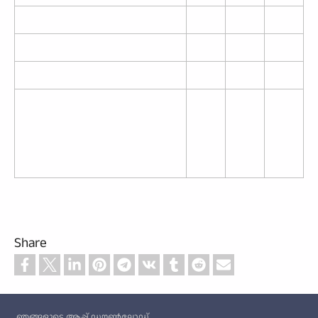
Share
Custom footer
ഞങ്ങളുടെ ആപ്പ് ഡൗൺലോഡ്