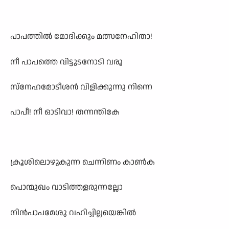
പാപത്തിൽ മോദിക്കും മത്സനേഹിതാ!
നീ പാപത്തെ വിട്ടുടനോടി വരൂ
സ്നേഹമോടീശൻ വിളിക്കുന്നു നിന്നെ
പാപീ! നീ ഓടിവാ! തന്നന്തികേ
ക്രൂശിലൊഴുകുന്ന ചെന്നിണം കാൺക
പൊന്മുഖം വാടിത്തളരുന്നല്ലോ
നിൻപാപമേശു വഹിച്ചില്ലയെങ്കിൽ