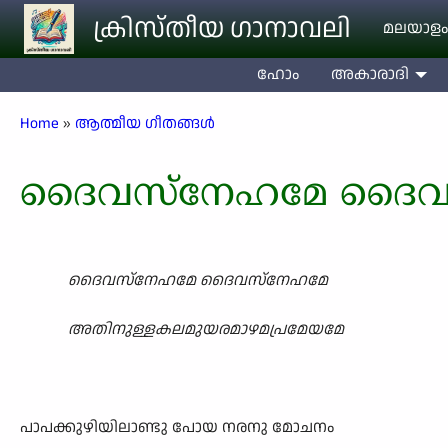
Skip to main content
ക്രിസ്തീയ ഗാനാവലി
മലയാളം
ഹോം
അകാരാദി
Breadcrumb
Home
ആത്മീയ ഗീതങ്ങൾ
ദൈവസ്നേഹമേ ദൈവ
ദൈവസ്നേഹമേ ദൈവസ്നേഹമേ
അതിനുള്ളകലമുയരമാഴമപ്രമേയമേ
പാപക്കുഴിയിലാണ്ടു പോയ നരനു മോചനം