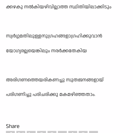
ക്കഴകു നൽകിയഴിവില്ലാത്ത സ്ഥിതിയിലാക്കിടും
സ്വർഗ്ഗമതിലുള്ളനുഗ്രഹങ്ങളാഗ്രഹിക്കുവാൻ
യോഗ്യരല്ലയെങ്കിലും നരർക്കതേകിയ
അരിഗണത്തെയരികണച്ചു സുതജനങ്ങളായ്
പരിഗണിച്ചു പരിചരിക്കു മകമഴിഞ്ഞതാം.
Share