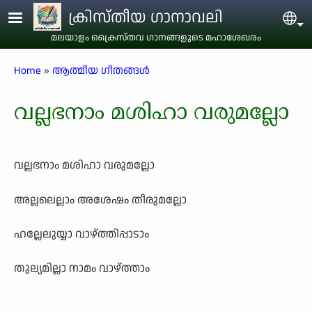
Skip to main content
ക്രിസ്തീയ ഗാനാവലി
Sel
മലയാളം ക്രൈസ്തവ ഗാനങ്ങളുടെ മഹാശേഖരം
Breadcrumb
Home
ആത്മീയ ഗീതങ്ങൾ
വല്ലഭനാം മശിഹാ വരുമല്ലോ
വല്ലഭനാം മശിഹാ വരുമല്ലോ
അല്ലലെല്ലാം അശേഷം തീരുമല്ലോ
ഹല്ലേലുയ്യാ വാഴ്ത്തിപ്പാടാം
തുല്യമില്ലാ നാമം വാഴ്ത്താം