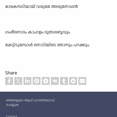
മാരകമ്പടിയായ് വരുമേ അരുമനാഥൻ
ഗംഭീരനാദം കാഹളം ദൂതശബ്ദവും
കേട്ടിടുമ്പോൾ നൊടിയിടെ ഞാനും പറക്കും.
Share
Custom footer
ഞങ്ങളുടെ ആപ്പ് ഡൗൺലോഡ്
ചെയ്യുക
Footer
Contact