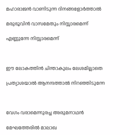
മഹാരാജൻ വാണിടുന്ന ദിനങ്ങളോർത്താൽ
മരുഭൂവിൻ വാസമേതും നിസ്സാരമെന്ന്
എണ്ണുന്നേ നിസ്സാരമെന്ന്
ഈ ലോകത്തിൻ ചിന്താകുലം ലേശമില്ലാതെ
പ്രത്യാശയാൽ ആനന്ദത്താൽ നിറഞ്ഞിടുന്നേ
വേഗം വരാമെന്നുരച്ച അരുമനാഥൻ
മേഘത്തേരിൽ മാലാഖ