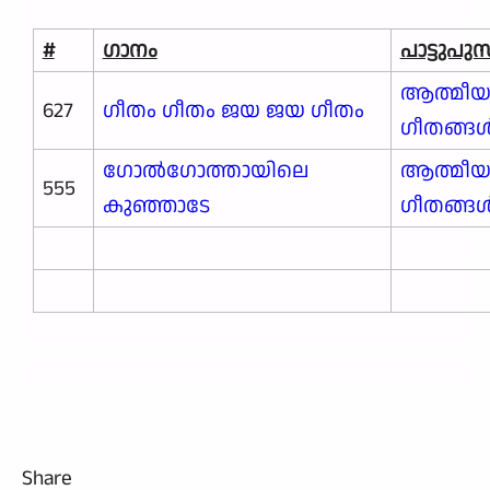
#
ഗാനം
പാട്ടുപ
ആത്മീ
627
ഗീതം ഗീതം ജയ ജയ ഗീതം
ഗീതങ്ങ
ഗോൽഗോത്തായിലെ
ആത്മീ
555
കുഞ്ഞാടേ
ഗീതങ്ങ
Share