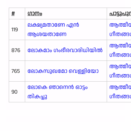
#
ഗാനം
പാട്ടുപ
ലക്ഷ്യമതാണേ എൻ
ആത്മീ
119
ആശയതാണേ
ഗീതങ്
ആത്മീ
876
ലോകമാം ഗംഭീരവാരിധിയിൽ
ഗീതങ്
ആത്മീ
765
ലോകസുഖമോ വെള്ളിയോ
ഗീതങ്
ലോകെ ഞാനെൻ ഓട്ടം
ആത്മീ
90
തികച്ചു
ഗീതങ്