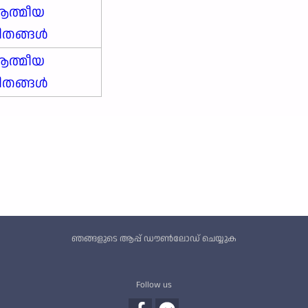
ത്മീയ
ീതങ്ങൾ
ത്മീയ
ീതങ്ങൾ
Custom footer
ഞങ്ങളുടെ ആപ്പ് ഡൗൺലോഡ് ചെയ്യുക
Follow us