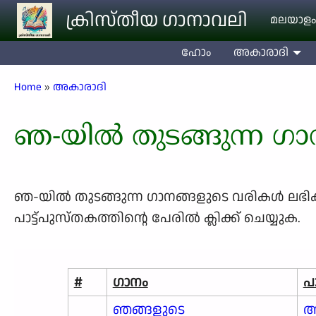
Skip to main content
ക്രിസ്തീയ ഗാനാവലി
മലയാളം
ഹോം
അകാരാദി
Breadcrumb
Home
അകാരാദി
ഞ-യിൽ തുടങ്ങുന്ന ഗ
ഞ-യിൽ തുടങ്ങുന്ന ഗാനങ്ങളുടെ വരികള്‍ ലഭിക്കാന
പാട്ട്പുസ്തകത്തിന്റെ പേരില്‍ ക്ലിക്ക് ചെയ്യുക.
#
ഗാനം
പ
ഞങ്ങളുടെ
ആ