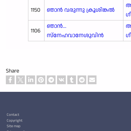
ആ
1150
ഞാൻ വരുന്നു ക്രൂശിങ്കൽ
ഗ
ഞാൻ...
ആ
1106
സ്നേഹവാനേശുവിൻ
ഗ
Share
Footer
Contact
Copyright
Site map