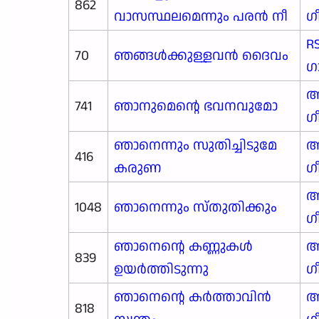
862
വാസസ്ഥലമെന്നും പരൻ നീ
ഗ
R
70
ഞങ്ങള്‍ക്കുള്ളവന്‍ ദൈവം
ഗ
ആ
741
ഞാനുമെന്റെ ഭവനവുമോ
ഗ
ഞാനെന്നും സുതിച്ചിടുമേ
ആ
416
കരുണ
ഗ
ആ
1048
ഞാനെന്നും സ്തുതിക്കും
ഗ
ഞാനെന്റെ കണ്ണുകൾ
ആ
839
ഉയർത്തിടുന്നു
ഗ
ഞാനെന്റെ കർത്താവിൻ
ആ
818