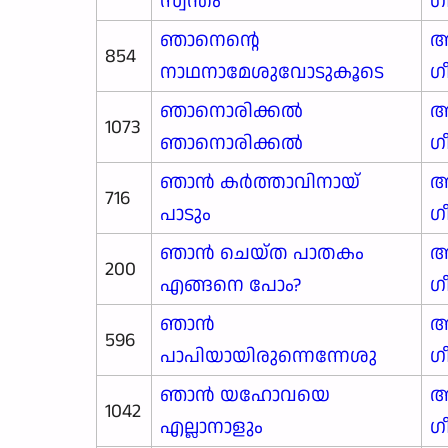
സ്വന്തം
ഗ
ഞാനെന്റെ
ആ
854
നാഥനാമേശുവോടുകൂടെ
ഗ
ഞാനൊരിക്കൽ
ആ
1073
ഞാനൊരിക്കൽ
ഗ
ഞാൻ കർത്താവിനായ്
ആ
716
പാടും
ഗ
ഞാൻ ചെയ്ത പാതകം
ആ
200
എങ്ങനെ പോം?
ഗ
ഞാൻ
ആ
596
പാപിയായിരുന്നെന്നേശു
ഗ
ഞാൻ യഹോവയെ
ആ
1042
എല്ലാനാളും
ഗ