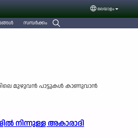
മലയാളം
Select your languag
ങ്ങള്‍
സമ്പര്‍ക്കം
ിലെ മുഴുവന്‍ പാട്ടുകള്‍ കാണുവാന്‍
ില്‍ നിന്നുള്ള അകാരാദി