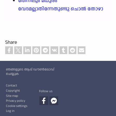
തേനിലും മധുരം
വേദമല്ലാതിന്നേതുണ്ടു ചൊൽ തോഴാ
Share
Custom footer
ഞങ്ങളുടെ ആപ്പ് ഡൗൺലോഡ്
ചെയ്യുക
Footer
Contact
Copyright
Follow us
Site map
Privacy policy
Cookie settings
Log in