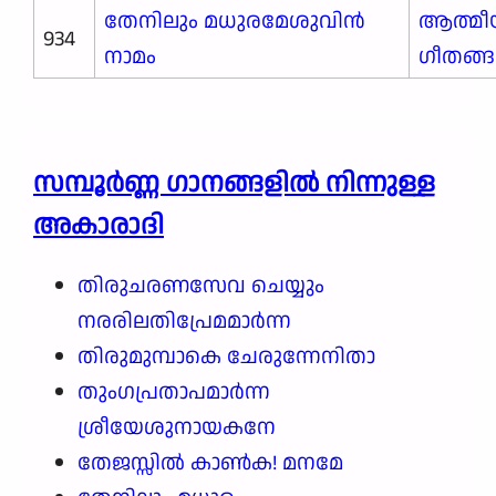
തേനിലും മധുരമേശുവിൻ
ആത്മീ
934
നാമം
ഗീതങ്
സമ്പൂർണ്ണ ഗാനങ്ങളില്‍ നിന്നുള്ള
അകാരാദി
തിരുചരണസേവ ചെയ്യും
നരരിലതിപ്രേമമാർന്ന
തിരുമുമ്പാകെ ചേരുന്നേനിതാ
തുംഗപ്രതാപമാർന്ന
ശ്രീയേശുനായകനേ
തേജസ്സിൽ കാൺക! മനമേ