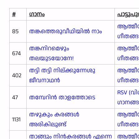
#
ഗാനം
പാട്ടു
ആത്മീ
85
തങ്കത്തെരുവീഥിയിൽ നാം
ഗീതങ്
തങ്കനിറമെഴും
ആത്മീ
674
തലയുടയോനേ!
ഗീതങ്
തട്ടി തട്ടി നില്ക്കുന്നേശു
ആത്മീ
402
ജീവനാഥൻ
ഗീതങ്
RSV (വി
47
തമ്പേറിന്‍ താളത്തോടെ
ഗാനങ്ങള
തഴുകും കരങ്ങൾ
ആത്മീ
1131
അരികിലുണ്ട്
ഗീതങ്
താങ്ങും നിൻകരങ്ങൾ എന്നെ
ആത്മീ