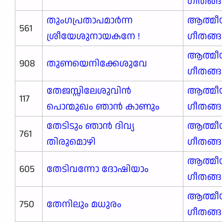
ഗീതങ്
തുംഗപ്രതാപമാർന്ന
ആത്മീ
561
ശ്രീയേശുനായകനേ !
ഗീതങ്
ആത്മീ
908
തുണയെനിക്കേശുവേ
ഗീതങ്
തേജസ്സിലേശുവിൻ
ആത്മീ
117
പൊന്മുഖം ഞാൻ കാണും
ഗീതങ്
തേടിടും ഞാൻ ദിവ്യ
ആത്മീ
761
തിരുമൊഴി
ഗീതങ്
ആത്മീ
605
തേടിവന്നോ ദോഷിയാം
ഗീതങ്
ആത്മീ
750
തേനിലും മധുരം
ഗീതങ്