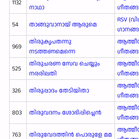
1132
നാഥാ
ഗീതങ്
RSV (വി
54
താങ്ങുവാനായ് ആരുമെ
ഗാനങ്ങള
തിരുകൃപതന്നു
ആത്മീ
969
നടത്തണമെന്നെ
ഗീതങ്
തിരുചരണ സേവ ചെയ്യും
ആത്മീ
525
നരരിലതി
ഗീതങ്
ആത്മീ
326
തിരുപ്പാദം തേടിയിതാ
ഗീതങ്
ആത്മീ
803
തിരുവദനം ശോഭിപ്പിച്ചെൻ
ഗീതങ്
ആത്മീ
763
തിരുവേദത്തിൻ പൊരുളേ മമ