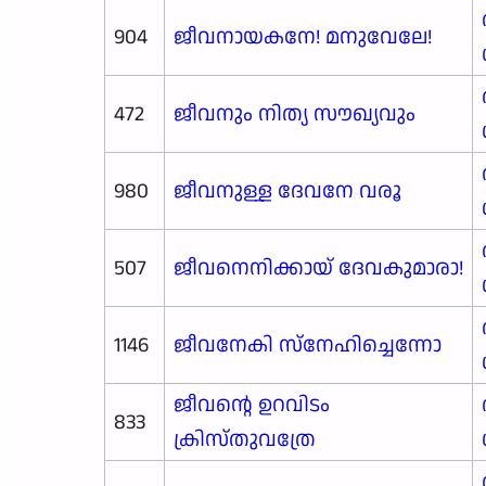
904
ജീവനായകനേ! മനുവേലേ!
472
ജീവനും നിത്യ സൗഖ്യവും
980
ജീവനുള്ള ദേവനേ വരൂ
507
ജീവനെനിക്കായ് ദേവകുമാരാ!
1146
ജീവനേകി സ്നേഹിച്ചെന്നോ
ജീവന്റെ ഉറവിടം
833
ക്രിസ്തുവത്രേ