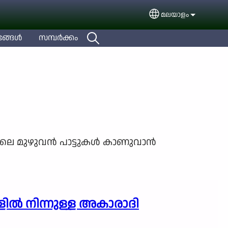
മലയാളം
Select your languag
ങ്ങള്‍
സമ്പര്‍ക്കം
ിലെ മുഴുവന്‍ പാട്ടുകള്‍ കാണുവാന്‍
ില്‍ നിന്നുള്ള അകാരാദി