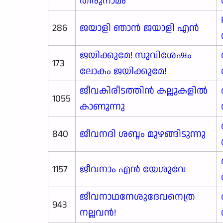
തിരുനാമം
286
ജയാളി ഞാന്‍ ജയാളി എന്‍
ജയിക്കുമേ! സുവിശേഷം
173
ലോകം ജയിക്കുമേ!
ജീവകിരീടത്തിൻ കല്ലുകളിൽ
1055
കാണുന്നു
840
ജീവനദി ശബ്ദം മുഴങ്ങിടുന്നു
1157
ജീവനാം എൻ യേശുവേ
ജീവനാഥനേശുദേവനെത്ര
943
നല്ലവൻ!