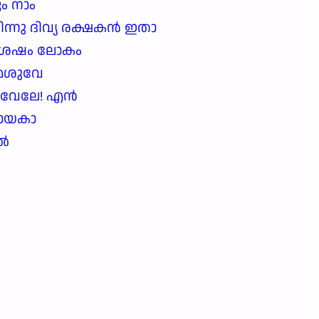
ം നാം
്നു ദിവ്യ രക്ഷകൻ ഇതാ
ിശേഷം ലോകം
േശുവേ
ുവേലേ! എൻ
ായകാ
ിൽ