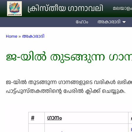
Skip to main content
ക്രിസ്തീയ ഗാനാവലി
മലയാളം
ഹോം
അകാരാദി
Breadcrumb
Home
അകാരാദി
ജ-യിൽ തുടങ്ങുന്ന ഗാ
ജ-യിൽ തുടങ്ങുന്ന ഗാനങ്ങളുടെ വരികള്‍ ലഭിക്കാന
പാട്ട്പുസ്തകത്തിന്റെ പേരില്‍ ക്ലിക്ക് ചെയ്യുക.
#
ഗാനം