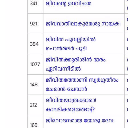
341
ജീവന്റെ ഉറവിടമേ
921
ജീവവാതിലാകുമേശു നായക!
ജീവിത പൂവല്ലിയിൽ
384
പൊൻമലർ ചൂടി
ജീവിതക്കുരിശിൻ ഭാരം
1077
ഏറിവന്നീടിൽ
ജീവിതത്തോണി സ്വർഗ്ഗതീരം
148
ചേരാൻ ചേരാൻ
ജീവിതയാത്രക്കാരാ!
212
കാലടികളെങ്ങോട്ട്?
ജീവോദനമായ യേശു ദേവ!
165